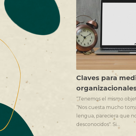
Claves para medi
organizacionale
“Tenemos el mismo objet
“Nos cuesta mucho tomar
lengua, pareciera que 
desconocidos". Si…