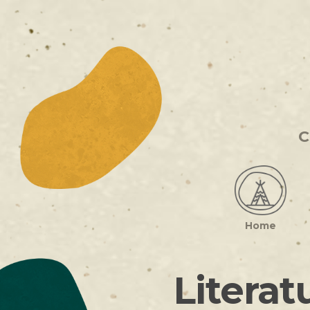
C
Home
Litera