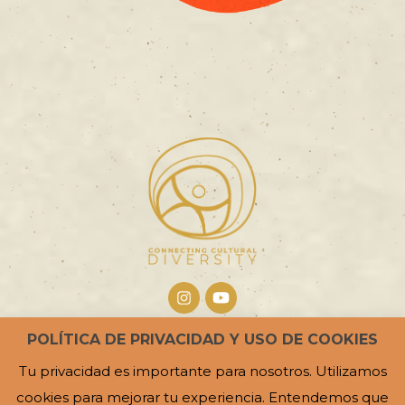
POLÍTICA DE PRIVACIDAD Y USO DE COOKIES
Web creada gracias al trabajo
Tu privacidad es importante para nosotros. Utilizamos
de:
Adrián Doncel, diseñador
cookies para mejorar tu experiencia. Entendemos que